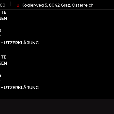
:00
Köglerweg 5, 8042 Graz, Österreich
ITE
GEN
S
T
CHUTZERKLÄRUNG
ITE
GEN
S
T
CHUTZERKLÄRUNG