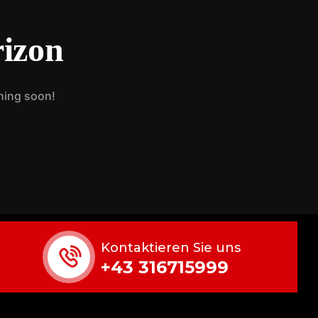
rizon
ching soon!
Kontaktieren Sie uns
+43 316715999