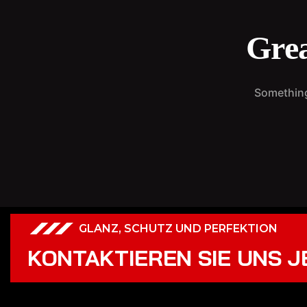
Grea
Something 
GLANZ, SCHUTZ UND PERFEKTION
KONTAKTIEREN SIE UNS J