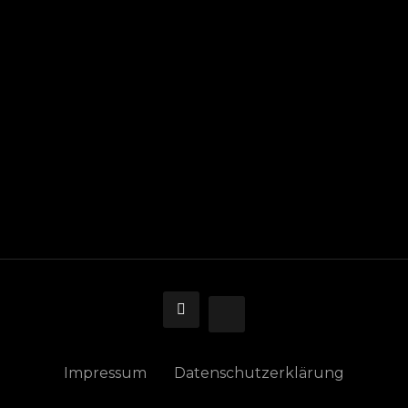
MAR 3, 2026
Willkommen bei Diamond Car Imperium
GmbH
Impressum
Datenschutzerklärung